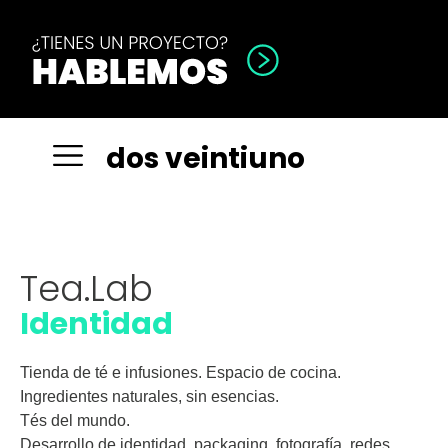
d
o
s
v
e
i
n
t
i
u
n
o
Tea.Lab
Identidad
Tienda de té e infusiones. Espacio de cocina.
Ingredientes naturales, sin esencias.
Tés del mundo.
Desarrollo de identidad, packaging, fotografía, redes