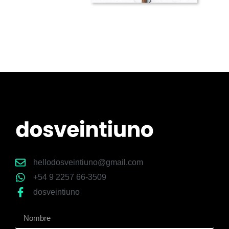
hellodosveintiuno@gmail.com
+54 9 2257 66-3509
dosveintiuno