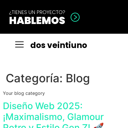
d
o
s
v
e
i
n
t
i
u
n
o
Categoría:
Blog
Your blog category
Diseño Web 2025:
¡Maximalismo, Glamour
Retro y Estilo Gen Z! 🚀